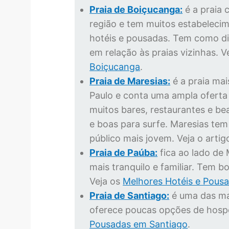
Praia de Boiçucanga:
é a praia 
região e tem muitos estabelecim
hotéis e pousadas. Tem como di
em relação às praias vizinhas. V
Boiçucanga
.
Praia de Maresias:
é a praia mai
Paulo e conta uma ampla oferta
muitos bares, restaurantes e be
e boas para surfe. Maresias te
público mais jovem. Veja o arti
Praia de Paúba:
fica ao lado de
mais tranquilo e familiar. Tem 
Veja os
Melhores Hotéis e Pous
Praia de Santiago:
é uma das mai
oferece poucas opções de hosp
Pousadas em Santiago
.