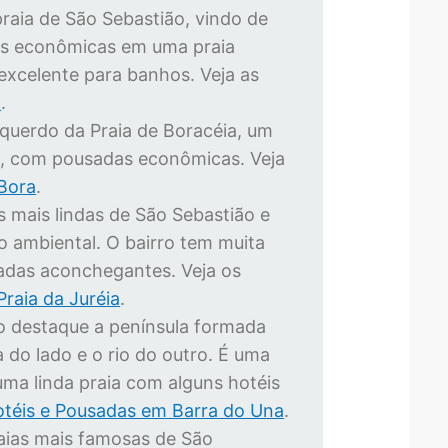
praia de São Sebastião, vindo de
ns econômicas em uma praia
 excelente para banhos. Veja as
a
.
querdo da Praia de Boracéia, um
ia, com pousadas econômicas. Veja
Bora
.
 mais lindas de São Sebastião e
o ambiental. O bairro tem muita
sadas aconchegantes. Veja os
raia da Juréia
.
 destaque a península formada
 do lado e o rio do outro. É uma
uma linda praia com alguns hotéis
téis e Pousadas em Barra do Una
.
aias mais famosas de São