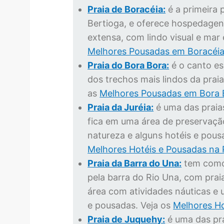
Praia de Boracéia:
é a primeira 
Bertioga, e oferece hospedage
extensa, com lindo visual e mar
Melhores Pousadas em Boracéi
Praia do Bora Bora:
é o canto es
dos trechos mais lindos da pra
as
Melhores Pousadas em Bora 
Praia da Juréia:
é uma das praias
fica em uma área de preservaçã
natureza e alguns hotéis e pou
Melhores Hotéis e Pousadas na P
Praia da Barra do Una:
tem como
pela barra do Rio Una, com praia
área com atividades náuticas e 
e pousadas. Veja os
Melhores Ho
Praia de Juquehy:
é uma das pr